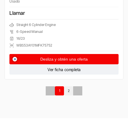
Usado
Llamar
Straight 6 Cylinder Engine
6-Speed Manual
16/23
WBS53AY01MFK75752
Desliza y obtén una oferta
Ver ficha completa
1
2