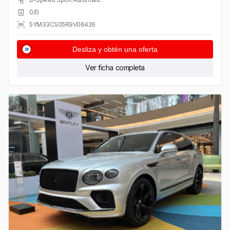
0/0
5YM33CS05R9V06426
Desliza y obtén una oferta
Ver ficha completa