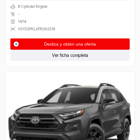
8 Cylinder Engine
-
14/14
1GYS3PKLXPR292319
Desliza y obtén una oferta
Ver ficha completa