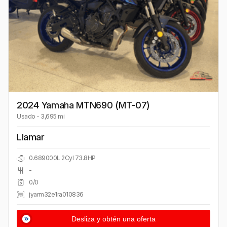
2024 Yamaha MTN690 (MT-07)
Usado
-
3,695 mi
Llamar
0.689000L 2Cyl 73.8HP
-
0/0
jyarm32e1ra010836
Desliza y obtén una oferta