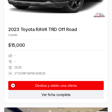
2023 Toyota RAV4 TRD Off Road
Usado
$15,000
-
-
25/25
2T3S1RFV6PW346525
Desliza y obtén una oferta
Ver ficha completa