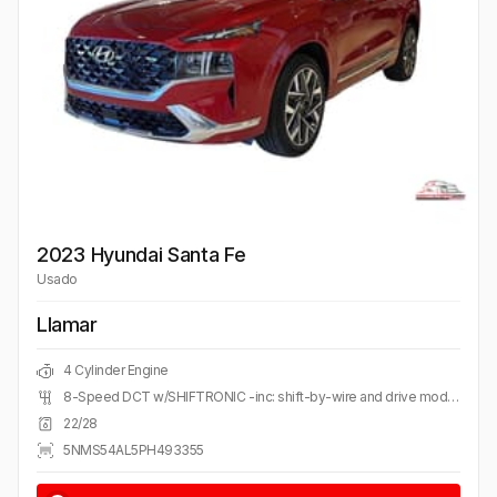
2023 Hyundai Santa Fe
Usado
Llamar
4 Cylinder Engine
8-Speed DCT w/SHIFTRONIC -inc: shift-by-wire and drive mode select (comfort, sport, smart)
22/28
5NMS54AL5PH493355