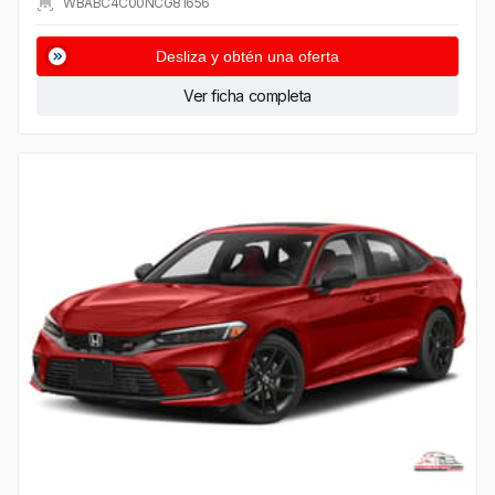
WBABC4C00NCG81656
Desliza y obtén una oferta
Ver ficha completa