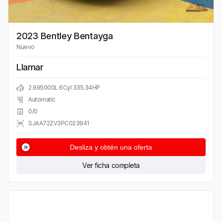
2023 Bentley Bentayga
Nuevo
Llamar
2.995000L 6Cyl 335.34HP
Automatic
0/0
SJAA72ZV3PC023941
Desliza y obtén una oferta
Ver ficha completa