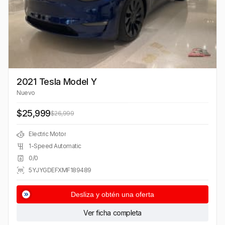
2021 Tesla Model Y
Nuevo
$25,999
$26,999
Electric Motor
1-Speed Automatic
0/0
5YJYGDEFXMF189489
Desliza y obtén una oferta
Ver ficha completa