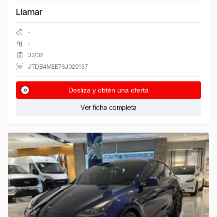
Llamar
-
-
32/32
JTDB4MEE7SJ020137
Desliza y obtén una oferta
Ver ficha completa