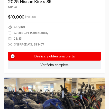
2025 Nissan Kicks SR
Nuevo
$10,000
$20,000
4 Cylind
Xtronic CVT (Continuously
28/35
3N8AP6DA1SL383477
Desliza y obtén una oferta
Ver ficha completa