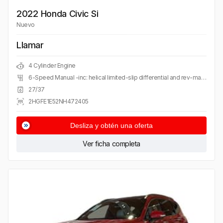
2022 Honda Civic Si
Nuevo
Llamar
4 Cylinder Engine
6-Speed Manual -inc: helical limited-slip differential and rev-match control
27/37
2HGFE1E52NH472405
Desliza y obtén una oferta
Ver ficha completa